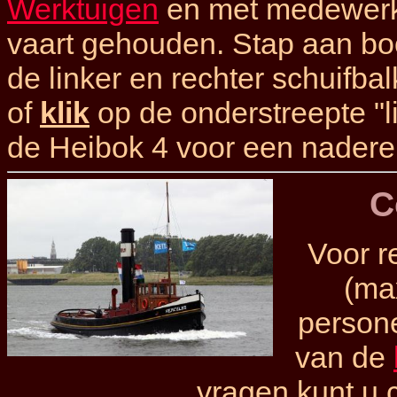
Werktuigen
en met medewerkin
vaart gehouden. Stap aan boor
de linker en rechter schuifba
of
klik
op de onderstreepte "li
de Heibok 4 voor een nadere
C
Voor r
(ma
persone
van de
vragen kunt u 